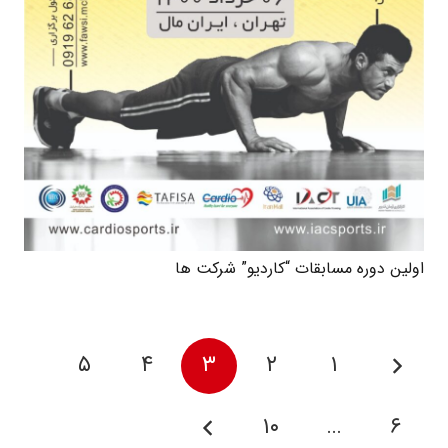
اولین دوره مسابقات “کاردیو” شرکت ها
۵
۴
۳
۲
۱
۱۰
…
۶