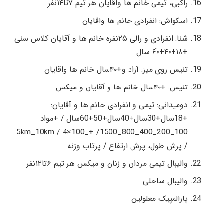
راگبی، تیمی خانم ها واقایان هر تیم ۷تا۱۴نفر
اسکواش: انفرادی خانم ها واقایان
شنا: انفرادی و رالی ۲۵نفره خانم ها و آقایان کلاس سنی
+۱۸+۴۰+۶۰َ سال
تنیس روی میز: آزاد و+۴۰سال خانم ها واقایان
تنیس: +۴۰سال خانم ها و آقایان و میکس
دومیدانی: تیمی و انفرادی خانم ها و آقایان:
+18سال+30سال+40سال+50+60سال / +مواد
100_200_400_800_1500/ +_5km_10km / 4×100
/ پرش طول، پرش ارتفاع / پرتاب وزنه
والیبال تیمی مردان و زنان و میکس هر تیم ۶تا۱۲نفر
والیبال ساحلی
پارالمپیک معلولین