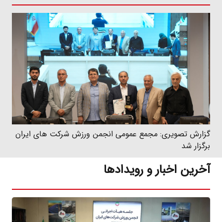
نماهنگ| نخستین دوره مسابقات بین المللی ورزش شرکت ها،
گز
روسیه ۲۰۲۲
شر
آخرین اخبار و رویدادها