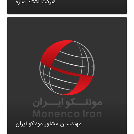
شرکت اشتاد سازه
مهندسین مشاور موننکو ایران